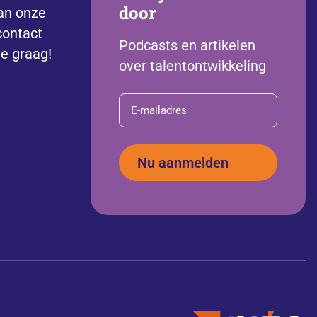
door
an onze
contact
Podcasts en artikelen
je graag!
over talentontwikkeling
E-
mailadres