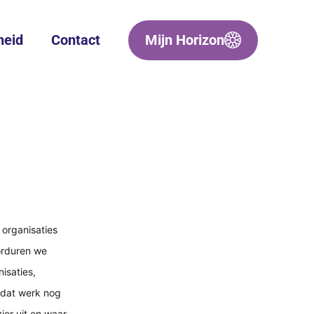
heid
Contact
Mijn Horizon
organisaties 
rduren we 
isaties, 
 dat werk nog 
ier uit en waar 