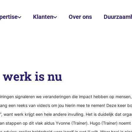
pertise
Klanten
Over ons
Duurzaam
 werk is nu
ainingen signaleren we veranderingen die impact hebben op mensen, 
lang een reeks van video’s om jou hierin mee te nemen! Deze keer bo
’, want werk krijgt een hele andere invulling. Het is duidelijk dat organ
an stappen op dit vlak aldus Yvonne (Trainer). Hugo (Trainer) noemt
 advies: creëer helderheid voor jezelf in wat jij wilt. Waar haal je plez