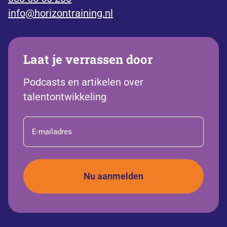
info@horizontraining.nl
Laat je verrassen door
Podcasts en artikelen over
talentontwikkeling
E-
mailadres