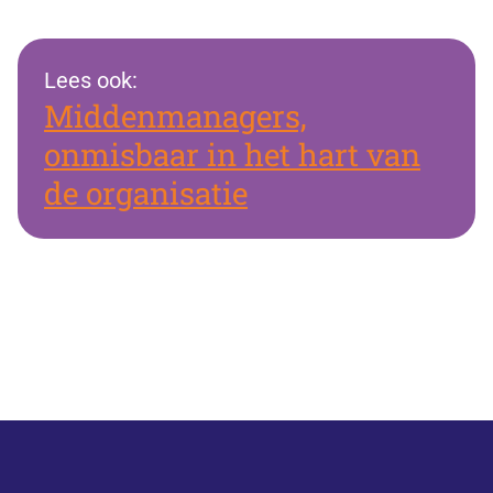
Lees ook
:
Middenmanagers,
onmisbaar in het hart van
de organisatie