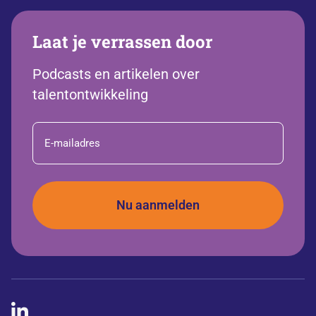
Laat je verrassen door
Podcasts en artikelen over
talentontwikkeling
E-
mailadres