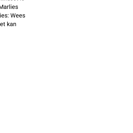
 Marlies
vies: Wees
set kan