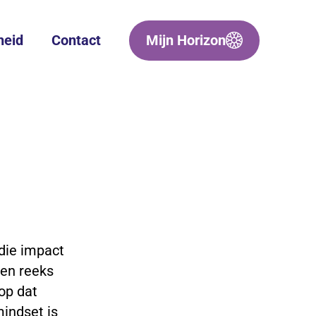
heid
Contact
Mijn Horizon
die impact
een reeks
op dat
mindset is