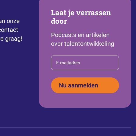
Laat je verrassen
door
an onze
contact
Podcasts en artikelen
je graag!
over talentontwikkeling
E-
mailadres