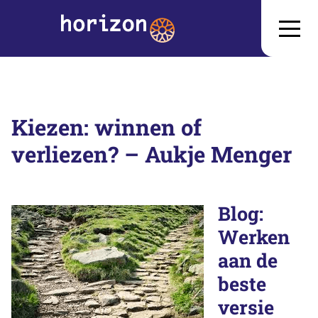
Kiezen: winnen of
verliezen? – Aukje Menger
Blog:
Werken
aan de
beste
versie