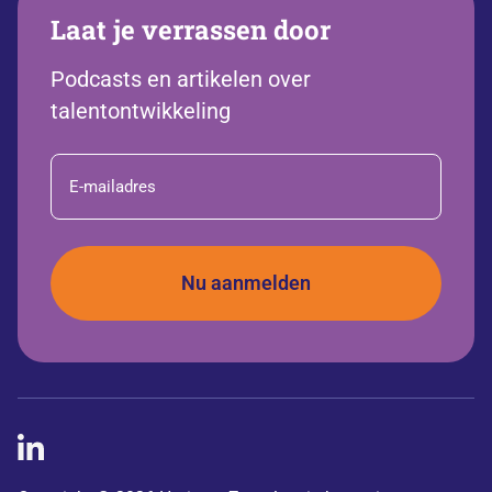
Laat je verrassen door
Podcasts en artikelen over
talentontwikkeling
E-
mailadres