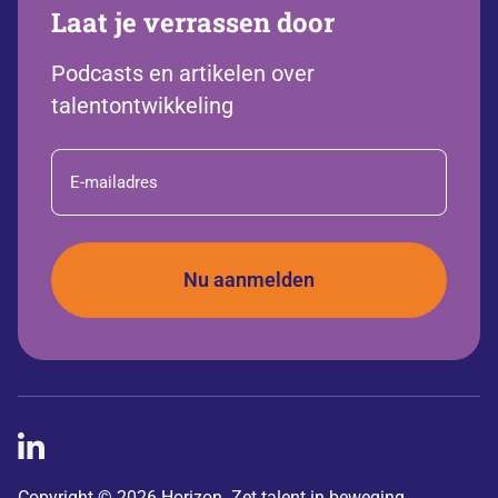
Laat je verrassen door
Podcasts en artikelen over
talentontwikkeling
E-
mailadres
Copyright © 2026 Horizon. Zet talent in beweging.