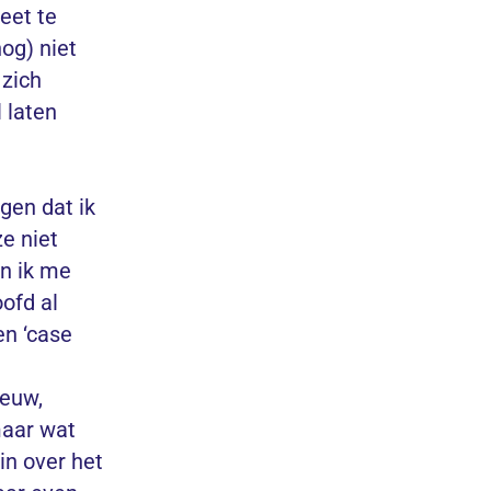
eet te
og) niet
 zich
 laten
gen dat ik
e niet
en ik me
oofd al
en ‘case
ieuw,
maar wat
n over het