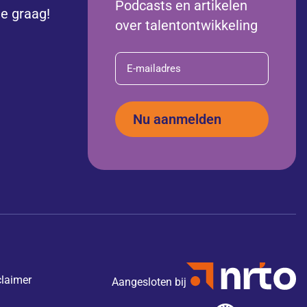
Podcasts en artikelen
je graag!
over talentontwikkeling
E-
mailadres
claimer
Aangesloten bij