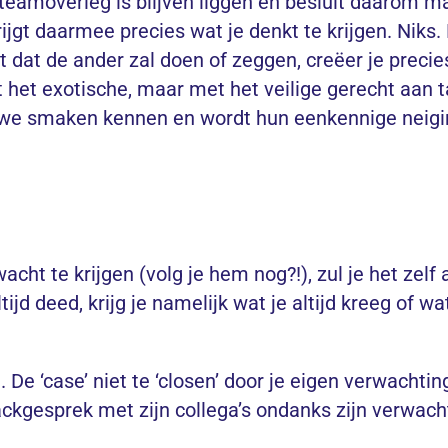
e teamoverleg is blijven liggen en besluit daarom 
ijgt daarmee precies wat je denkt te krijgen. Niks.
t
dat de ander zal doen of zeggen, creëer je precie
et het exotische, maar met het veilige gerecht aan t
uwe smaken kennen en wordt hun eenkennige neigi
rwacht te krijgen (volg je hem nog?!), zul je het zelf
ijd deed, krijg je namelijk wat je altijd kreeg of wa
De ‘case’ niet te ‘closen’ door je eigen verwachtin
ackgesprek met zijn collega’s ondanks zijn verwac