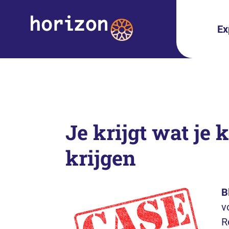
Ex
Je krijgt wat je k
krijgen
B
v
R