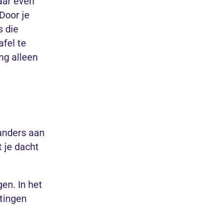
maar even
 Door je
s die
afel te
ng alleen
 anders aan
t je dacht
gen. In het
htingen