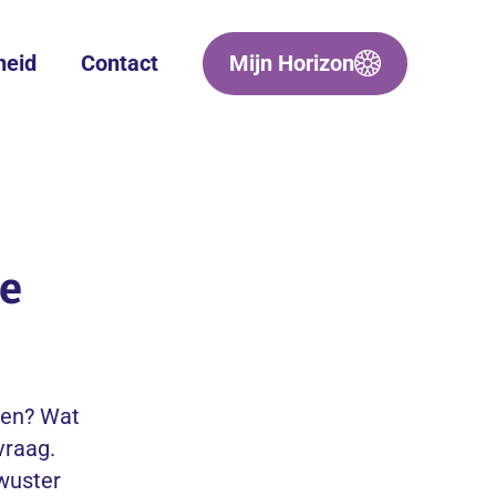
heid
Contact
Mijn Horizon
te
ben? Wat
vraag.
ewuster