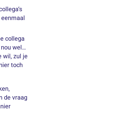
collega’s
ou eenmaal
je collega
e nou wel…
wil, zul je
nier toch
ken,
n de vraag
anier